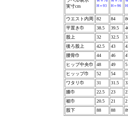
ラベル表示
W＝76
W＝78
W
H＝93
H＝96
H
実寸cm
ウエスト内周
82
84
8
平置き巾
38.5
39.5
4
股上
32
32.5
3
後ろ股上
42.5
43
4
腰骨巾
44
46
4
ヒップ中央巾
48
49
5
ヒッップ巾
52
54
5
ワタリ巾
31
31.5
3
膝巾
22.5
23
2
裾巾
20.5
21
2
股下
88
88
8