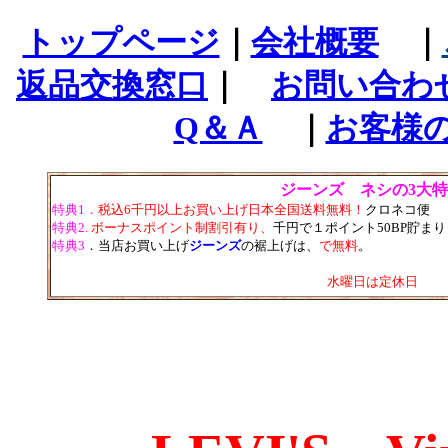
トップページ
｜
会社概要
｜
返品交換窓口
｜
お問い合わ
Q＆Ａ
｜
お客様
ジーンズ ネシの3大
特典1．
税込6千円以上お買い上げ日本全国送料無料！
クロネコ便
特典2.
ボーナスポイント制割引有り、
千円で１ポイント50BP貯ま
特典3
．当店お買い上げ
ジーンズ
の裾上げは、
で無料
。
水曜日は定休日