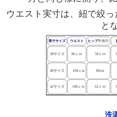
ウエスト実寸は、紐で絞っ
と
実寸サイズ
ウエスト
ヒップ
中央巾
38サイズ
96ｃｍ
58ｃｍ
3
40サイズ
104ｃm
60cm
3
42サイズ
108ｃｍ
62ｃｍ
3
洗