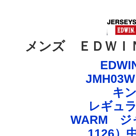
メンズ ＥＤＷ
EDWI
JMH03W
キ
レギュ
WARM 
1126