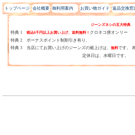
トップページ
会社概要
御利用案内
お買い物ガイド
返品交換窓
ジーンズネシの五大特典
特典 1
クロネコ便オンリー
税込
6千円以上
お買い上げ、
送料無料！
特典 2
ボーナスポイント制割引き有り、
特典 3
当店にてお買い上げのジーンズの裾上げは、
です。
無料
定休日は、水曜日です。