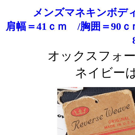
メンズマネキンボデ
肩幅＝41ｃｍ /胸囲＝90
オックスフォ
ネイビー