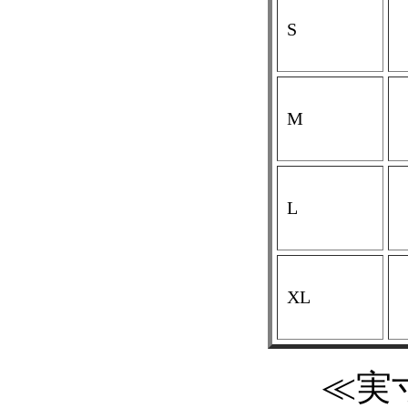
S
M
L
XL
≪実