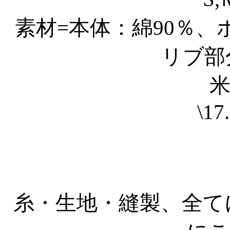
素材=本体：綿90％、ポ
リブ部
\17
糸・生地・縫製、全てにお