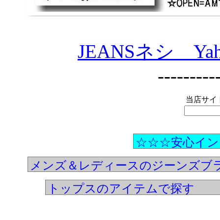
JEANSネシ Yah
---------
当店サイ